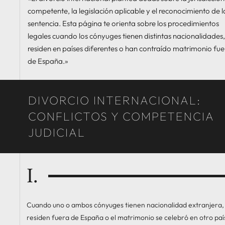
competente, la legislación aplicable y el reconocimiento de l
sentencia. Esta página te orienta sobre los procedimientos
legales cuando los cónyuges tienen distintas nacionalidades,
residen en países diferentes o han contraído matrimonio fue
de España.»
¿Buscas asesoramiento legal?
DIVORCIO INTERNACIONAL:
San Antonio, 21. 3º - 02001 ALBACETE
CONFLICTOS Y COMPETENCIA
967 619 484
622 654 296
JUDICIAL
-
eugenionieto@abogadonietolara.c
I.
Cuando uno o ambos cónyuges tienen nacionalidad extranjera,
residen fuera de España o el matrimonio se celebró en otro paí