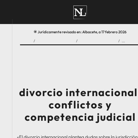
Jurídicamente revisado en: Albacete, a 17 febrero 2026
\
/
/
/
INICIO
DIVORCIOS, SEPARACIONES Y RÉGIMEN MA
DIVORCIO Y SEPARACIÓN
DIVORCIO INTERNACIONAL: CONFLICTOS Y COMPETE
divorcio internacional
conflictos y
competencia judicial
«El divorcio internacional plantea dudas sobre la jurisdicción