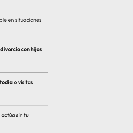
le en situaciones
e
divorcio con hijos
stodia
o visitas
 actúa sin tu