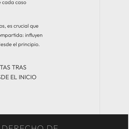
ue cada caso
s, es crucial que
ompartida: influyen
sde el principio.
ITAS TRAS
E EL INICIO
L DERECHO DE