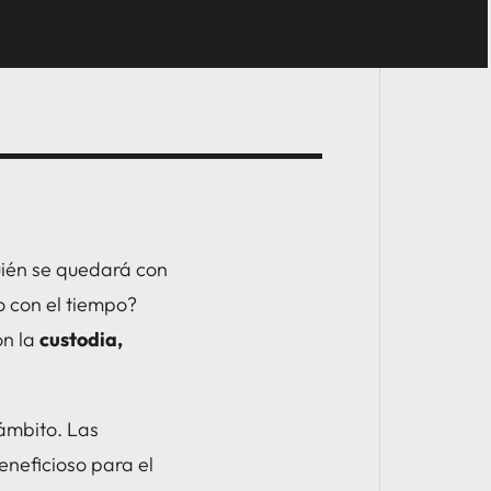
uién se quedará con
o con el tiempo?
on la
custodia,
 ámbito. Las
eneficioso para el