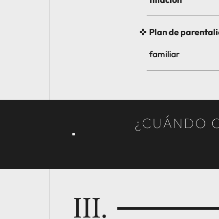
Plan de parental
familiar
¿CUÁNDO 
III.