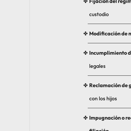
Fijación del régi
custodio
Modificación de
Incumplimiento d
legales
Reclamación de g
con los hijos
Impugnación o re
filiación